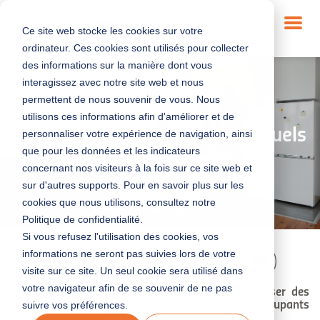
Ce site web stocke les cookies sur votre
ordinateur. Ces cookies sont utilisés pour collecter
des informations sur la manière dont vous
interagissez avec notre site web et nous
SOLUTIONS POUR LES TERRITOIRES
|
RÉHABILITATION ÉNERGÉTIQUE
permettent de nous souvenir de vous. Nous
utilisons ces informations afin d'améliorer et de
Intervention en site occupé : quels
personnaliser votre expérience de navigation, ainsi
que pour les données et les indicateurs
sont les avantages ?
concernant nos visiteurs à la fois sur ce site web et
sur d'autres supports. Pour en savoir plus sur les
28/10/2025
cookies que nous utilisons, consultez notre
Politique de confidentialité.
Si vous refusez l'utilisation des cookies, vos
4 min
informations ne seront pas suivies lors de votre
visite sur ce site. Un seul cookie sera utilisé dans
votre navigateur afin de se souvenir de ne pas
La réhabilitation en site occupé consiste à réaliser des
travaux dans un bâtiment, sans demander aux occupants
suivre vos préférences.
de quitter les lieux.