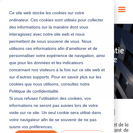
Ce site web stocke les cookies sur votre
ordinateur. Ces cookies sont utilisés pour collecter
des informations sur la manière dont vous
interagissez avec notre site web et nous
FINANCEMENT
|
BÂTIMENT DURABLE
permettent de nous souvenir de vous. Nous
utilisons ces informations afin d'améliorer et de
Tout comprendre sur la Garantie
personnaliser votre expérience de navigation, ainsi
de Performance Énergétique
que pour les données et les indicateurs
Réelle (GPE-R)
concernant nos visiteurs à la fois sur ce site web et
sur d'autres supports. Pour en savoir plus sur les
cookies que nous utilisons, consultez notre
28/10/2025
Politique de confidentialité.
Si vous refusez l'utilisation des cookies, vos
informations ne seront pas suivies lors de votre
4 min
visite sur ce site. Un seul cookie sera utilisé dans
votre navigateur afin de se souvenir de ne pas
Dans le contexte de la transition environnementale et de la
suivre vos préférences.
décarbonation du parc immobilier, les bâtiments sont de