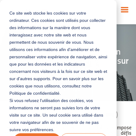
Ce site web stocke les cookies sur votre
ordinateur. Ces cookies sont utilisés pour collecter
des informations sur la manière dont vous
interagissez avec notre site web et nous
FINANCEMENT
|
BÂTIMENT DURABLE
permettent de nous souvenir de vous. Nous
utilisons ces informations afin d'améliorer et de
Rénovation globale : peut-on
personnaliser votre expérience de navigation, ainsi
réellement mesurer un retour sur
que pour les données et les indicateurs
investissement ?
concernant nos visiteurs à la fois sur ce site web et
sur d'autres supports. Pour en savoir plus sur les
cookies que nous utilisons, consultez notre
27/11/2025
Politique de confidentialité.
Si vous refusez l'utilisation des cookies, vos
informations ne seront pas suivies lors de votre
9 min
visite sur ce site. Un seul cookie sera utilisé dans
votre navigateur afin de se souvenir de ne pas
Depuis plusieurs années, la rénovation globale s’impose
suivre vos préférences.
comme une réponse incontournable aux défis