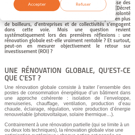
énergétiques et environnementaux. Face à la hausse des
Accepter
Refuser
coûts de l’énergie, aux obligations réglementaires (
D
écret
tertiaire,
D
écret BACS, RE2020…) et à la volonté
croissante de réduire les émissions de CO₂, de plus en plus
de
bailleurs
, d’entreprises et de collectivités s’engagent
dans cette voie.
Mais une question revient
systématiquement lors des premières réflexions : une
rénovation globale est-elle vraiment rentable ? Et surtout,
peut-on en mesurer objectivement le retour sur
investissement (ROI) ?
UNE RÉNOVATION GLOBALE, QU’EST-CE
QUE C’EST ?
Une rénovation globale consiste à traiter l’ensemble des
postes de consommation énergétique d’un bâtiment dans
une approche cohérente : isolation de l’enveloppe,
menuiseries, chauffage, ventilation, production d’eau
chaude, éclairage, régulation, voire production d’énergie
renouvelable (photovoltaïque, solaire thermique…).
Contrairement à une rénovation partielle (qui se limite à un
ou deux lots techniques), la rénovation globale vise une