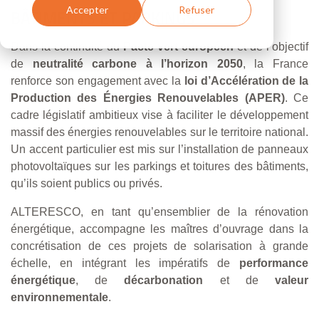
Accepter
Refuser
BÂTIMENTS ET PARKINGS
Dans la continuité du
Pacte vert européen
et de l’objectif
de
neutralité carbone à l’horizon 2050
, la France
renforce son engagement avec la
loi d’Accélération de la
Production des Énergies Renouvelables (APER)
. Ce
cadre législatif ambitieux vise à faciliter le développement
massif des énergies renouvelables sur le territoire national.
Un accent particulier est mis sur l’installation de panneaux
photovoltaïques sur les parkings et toitures des bâtiments,
qu’ils soient publics ou privés.
ALTERESCO, en tant qu’ensemblier de la rénovation
énergétique, accompagne les maîtres d’ouvrage dans la
concrétisation de ces projets de solarisation à grande
échelle, en intégrant les impératifs de
performance
énergétique
, de
décarbonation
et de
valeur
environnementale
.