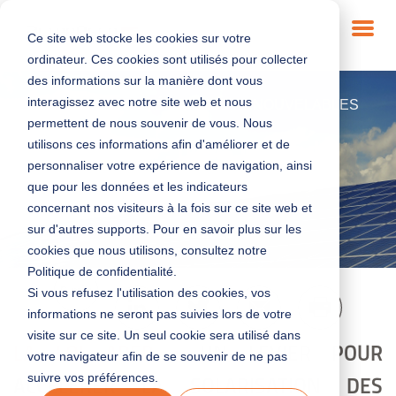
Ce site web stocke les cookies sur votre
ordinateur. Ces cookies sont utilisés pour collecter
des informations sur la manière dont vous
interagissez avec notre site web et nous
RÉGLEMENTATION
|
ÉNERGIES RENOUVELABLES
permettent de nous souvenir de vous. Nous
utilisons ces informations afin d'améliorer et de
Loi APER : quels outils de
personnaliser votre expérience de navigation, ainsi
financement ?
que pour les données et les indicateurs
concernant nos visiteurs à la fois sur ce site web et
sur d'autres supports. Pour en savoir plus sur les
23/06/2025
cookies que nous utilisons, consultez notre
Politique de confidentialité.
6 min
Si vous refusez l'utilisation des cookies, vos
informations ne seront pas suivies lors de votre
visite sur ce site. Un seul cookie sera utilisé dans
LA LOI APER :
UN LEVIER POUR
votre navigateur afin de se souvenir de ne pas
suivre vos préférences.
ACCÉLÉRER LA SOLARISATION DES