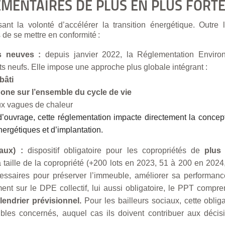
EMENTAIRES
DE PLUS EN PLUS FORT
isant la volonté d’accélérer la transition énergétique. Outre 
 de se mettre en conformité :
ns neuves :
depuis janvier 2022, la Réglementation Envir
 neufs. Elle impose une approche plus globale intégrant :
bâti
bone sur l’ensemble du cycle de vie
ux vagues de chaleur
 d’ouvrage, cette réglementation impacte directement la conc
ergétiques et d’implantation.
aux) :
dispositif obligatoire pour les copropriétés de
plus
taille de la copropriété (+200 lots en 2023, 51 à 200 en 2024, 
cessaires pour préserver l’immeuble, améliorer sa performance
nt sur le DPE collectif, lui aussi obligatoire, le PPT compr
alendrier prévisionnel.
Pour les bailleurs sociaux, cette obliga
bles concernés, auquel cas ils doivent contribuer aux décis