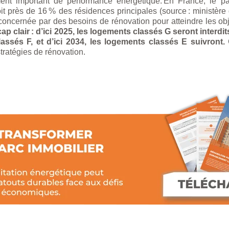
nt important de performance énergétique. En France, le parc
oit près de 16 % des résidences principales (source : ministère
oncernée par des besoins de rénovation pour atteindre les obje
cap clair : d’ici 2025, les logements classés G seront interdits
ssés F, et d’ici 2034, les logements classés E suivront.
tratégies de rénovation.