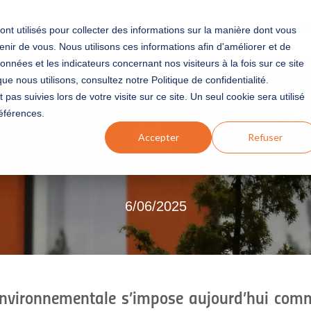
il
Qui sommes-nous ?
Notre activité
Nos réalisat
ont utilisés pour collecter des informations sur la manière dont vous
nir de vous. Nous utilisons ces informations afin d'améliorer et de
nnées et les indicateurs concernant nos visiteurs à la fois sur ce site
ue nous utilisons, consultez notre Politique de confidentialité.
ION BAS CARBONE
|
MASSIFICATION
 pas suivies lors de votre visite sur ce site. Un seul cookie sera utilisé
éférences.
ux : quels sont vos enj
Accepter
Refuser
6/06/2025
 environnementale s’impose aujourd’hui comm