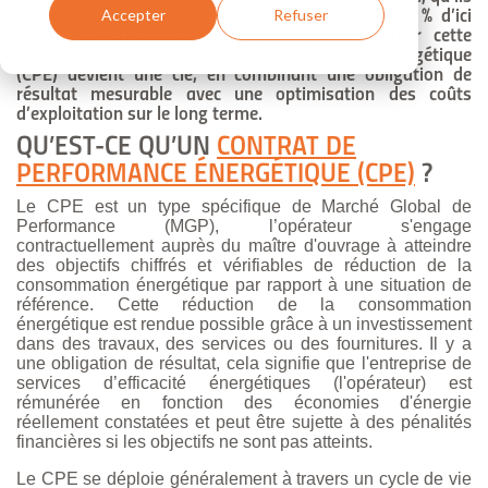
Accepter
Refuser
soient publics ou privés : -40 % d’ici 2030, -50 % d’ici
2040 et -60 % d’ici 2050. Pour accompagner cette
transformation, le Contrat de Performance Énergétique
(CPE) devient une clé, en combinant une obligation de
résultat mesurable avec une optimisation des coûts
d’exploitation sur le long terme.
QU’EST-CE QU’UN
CONTRAT DE
PERFORMANCE ÉNERGÉTIQUE (CPE)
?
Le CPE est un type spécifique de Marché Global de
Performance (MGP), l’opérateur s'engage
contractuellement auprès du maître d'ouvrage à atteindre
des objectifs chiffrés et vérifiables de réduction de la
consommation énergétique par rapport à une situation de
référence. Cette réduction de la consommation
énergétique est rendue possible grâce à un investissement
dans des travaux, des services ou des fournitures. Il y a
une obligation de résultat, cela signifie que l'entreprise de
services d’efficacité énergétiques (l'opérateur) est
rémunérée en fonction des économies d'énergie
réellement constatées et peut être sujette à des pénalités
financières si les objectifs ne sont pas atteints.
Le CPE se déploie généralement à travers un cycle de vie