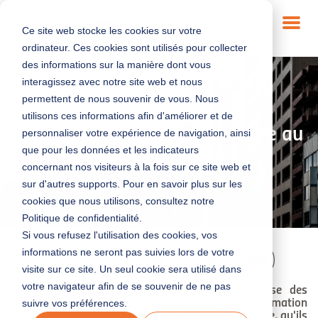
Ce site web stocke les cookies sur votre
ordinateur. Ces cookies sont utilisés pour collecter
des informations sur la manière dont vous
interagissez avec notre site web et nous
BÂTIMENT DURABLE
|
SOLUTIONS POUR LES
TERRITOIRES
|
DÉCRET TERTIAIRE
permettent de nous souvenir de vous. Nous
utilisons ces informations afin d'améliorer et de
Le CPE : un outil pour répondre au
personnaliser votre expérience de navigation, ainsi
que pour les données et les indicateurs
Décret Tertiaire
concernant nos visiteurs à la fois sur ce site web et
sur d'autres supports. Pour en savoir plus sur les
8/07/2025
cookies que nous utilisons, consultez notre
Politique de confidentialité.
Si vous refusez l'utilisation des cookies, vos
9 min
informations ne seront pas suivies lors de votre
visite sur ce site. Un seul cookie sera utilisé dans
votre navigateur afin de se souvenir de ne pas
Le Décret Tertiaire, issu de la loi ÉLAN, impose des
objectifs ambitieux de réduction de la consommation
suivre vos préférences.
d'énergie finale pour les bâtiments à usage tertiaire, qu'ils